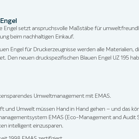
 Engel
e Engel setzt anspruchsvolle Maßstäbe für umweltfreundli
rung beim nachhaltigen Einkauf.
uen Engel für Druckerzeugnisse werden alle Materialien, d
et. Den neuen druckspezifischen Blauen Engel UZ 195 habe
censparendes Umweltmanagement mit EMAS.
ft und Umwelt müssen Hand in Hand gehen – und das kön
anagementsystem EMAS (Eco-Management and Audit Sc
en intelligent einzusparen.
seit 1998 EMAS zertifiziert.