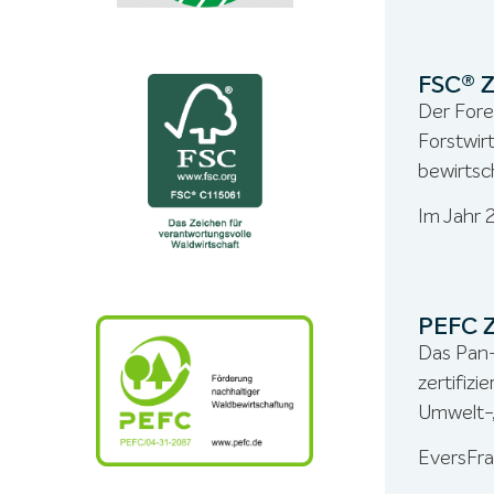
FSC® Z
Der Fore
Forstwirt
bewirts
Im Jahr 
PEFC Z
Das Pan-
zertifiz
Umwelt-,
EversFra