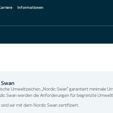
Karriere
Informationen
Care
Initiativbewerbung
Downloads
Offene Stellenangebote
Ausbildung
 Swan
ische Umweltzeichen „Nordic Swan“ garantiert minimale Um
ic Swan werden die Anforderungen für begrenzte Umweltbe
 sind wir mit dem Nordic Swan zertifiziert.