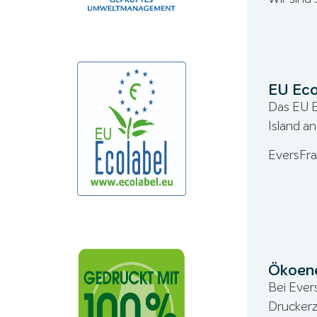
EU Eco
Das EU E
Island a
EversFran
Ökoene
Bei Ever
Druckerz