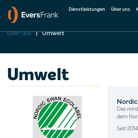
Dienstleistungen
Über uns
Über uns
|
Umwelt
Complete 
Qualität
Umwelt
Umwelt
Nordic
Das nord
dem Nord
Seit 2014