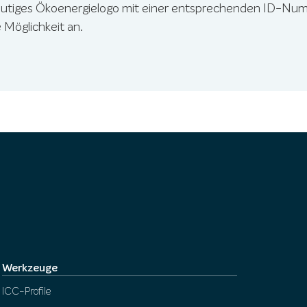
eutiges Ökoenergielogo mit einer entsprechenden ID-Num
e Möglichkeit an.
Werkzeuge
ICC-Profile