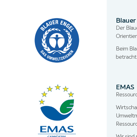
Blauer
Der Blau
Orientie
Beim Bla
betracht
EMAS
Ressour
Wirtscha
Umweltm
Ressourc
Wir sind 