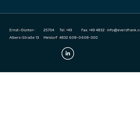
Ernst-Günter-
25704
Tel. +49
Fax: +49 4832
info@eversfrank.
Albers-Straße 13
Meldorf
4832 608-0
608-300