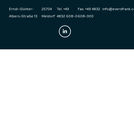
Ernst-Günter-
25704
Tel. +49
Fax: +49 4832
info@eversfrank.
Albers-Straße 13
Meldorf
4832 608-0
608-300