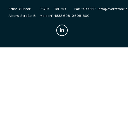
Ernst-Günter-
25704
Tel. +49
Fax: +49 4832
info@eversfrank.
Albers-Straße 13
Meldorf
4832 608-0
608-300