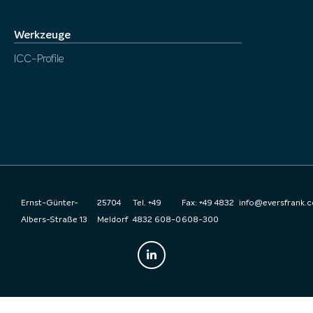
Werkzeuge
ICC-Profile
Ernst-Günter-
25704
Tel. +49
Fax: +49 4832
info@eversfrank.
Albers-Straße 13
Meldorf
4832 608-0
608-300