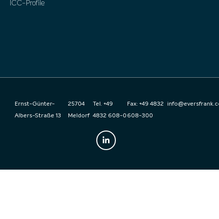
ICC-Profile
Ernst-Günter-
25704
Tel. +49
Fax: +49 4832
info@eversfrank.
Albers-Straße 13
Meldorf
4832 608-0
608-300