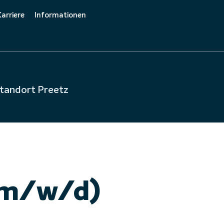
Karriere
Informationen
Care
Initiativbewerbung
Downloads
chatroniker (m/w/d) am 
Offene Stellenangebote
tandort Preetz
Ausbildung
(m/w/d)